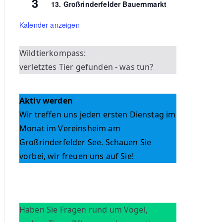
3
13. Großrinderfelder Bauernmarkt
Kalender anzeigen
Wildtierkompass:
verletztes Tier gefunden - was tun?
Aktiv werden
Wir treffen uns jeden ersten Dienstag im
Monat im Vereinsheim am
Großrinderfelder See. Schauen Sie
vorbei, wir freuen uns auf Sie!
Haben Sie Fragen rund um Vögel,