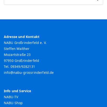
u
c
h
e
n
Adresse und Kontakt
NABU Großrinderfeld e. V.
Steffen Walther
Mozartstraße 23
97950 Großrinderfeld
Tel. 09349/9282131
info@nabu-grossrinderfeld.de
Info und Service
NABU-TV
NABU-Shop