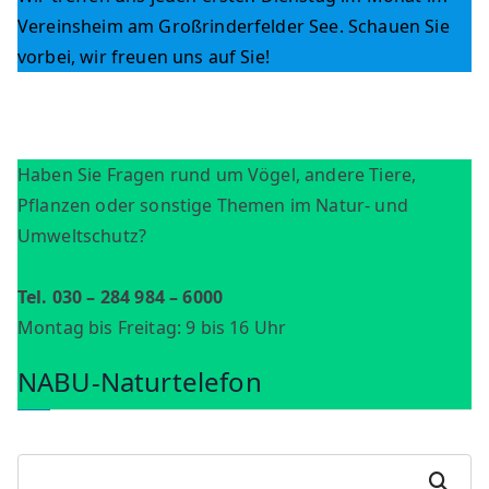
Vereinsheim am Großrinderfelder See. Schauen Sie
vorbei, wir freuen uns auf Sie!
Haben Sie Fragen rund um Vögel, andere Tiere,
Pflanzen oder sonstige Themen im Natur- und
Umweltschutz?
Tel. 030 – 284 984 – 6000
Montag bis Freitag: 9 bis 16 Uhr
NABU-Naturtelefon
S
Suchen