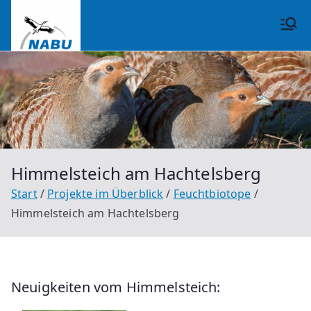
Zum
Inhalt
NABU
springen
Großrinderfeld
Himmelsteich am Hachtelsberg
Start
Projekte im Überblick
Feuchtbiotope
Himmelsteich am Hachtelsberg
Neuigkeiten vom Himmelsteich: