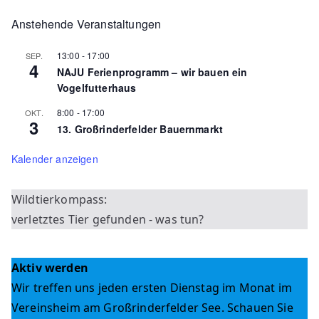
Anstehende Veranstaltungen
13:00
-
17:00
SEP.
4
NAJU Ferienprogramm – wir bauen ein
Vogelfutterhaus
8:00
-
17:00
OKT.
3
13. Großrinderfelder Bauernmarkt
Kalender anzeigen
Wildtierkompass:
verletztes Tier gefunden - was tun?
Aktiv werden
Wir treffen uns jeden ersten Dienstag im Monat im
Vereinsheim am Großrinderfelder See. Schauen Sie