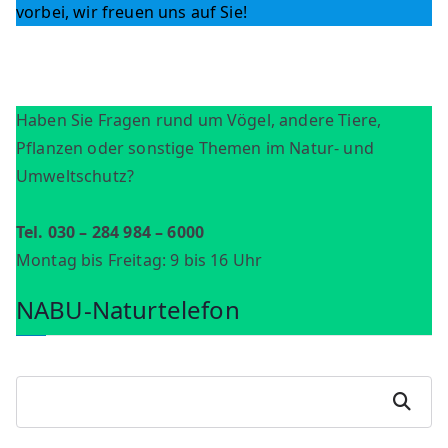
vorbei, wir freuen uns auf Sie!
Haben Sie Fragen rund um Vögel, andere Tiere,
Pflanzen oder sonstige Themen im Natur- und
Umweltschutz?
Tel. 030 – 284 984 – 6000
Montag bis Freitag: 9 bis 16 Uhr
NABU-Naturtelefon
S
Suchen
u
c