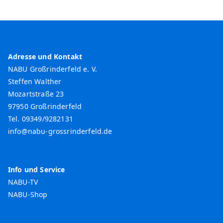
h
e
n
Adresse und Kontakt
NABU Großrinderfeld e. V.
Steffen Walther
Mozartstraße 23
97950 Großrinderfeld
Tel. 09349/9282131
info@nabu-grossrinderfeld.de
Info und Service
NABU-TV
NABU-Shop