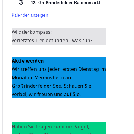
3
13. Großrinderfelder Bauernmarkt
Kalender anzeigen
Wildtierkompass:
verletztes Tier gefunden - was tun?
Aktiv werden
Wir treffen uns jeden ersten Dienstag im
Monat im Vereinsheim am
Großrinderfelder See. Schauen Sie
vorbei, wir freuen uns auf Sie!
Haben Sie Fragen rund um Vögel,