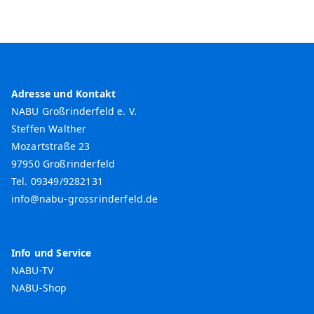
c
h
e
n
Adresse und Kontakt
NABU Großrinderfeld e. V.
Steffen Walther
Mozartstraße 23
97950 Großrinderfeld
Tel. 09349/9282131
info@nabu-grossrinderfeld.de
Info und Service
NABU-TV
NABU-Shop