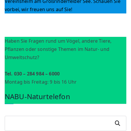
Vereinsheim am Großrinderfelder See. Schauen Sie
vorbei, wir freuen uns auf Sie!
Haben Sie Fragen rund um Vögel, andere Tiere,
Pflanzen oder sonstige Themen im Natur- und
Umweltschutz?
Tel. 030 – 284 984 – 6000
Montag bis Freitag: 9 bis 16 Uhr
NABU-Naturtelefon
S
Suchen
u