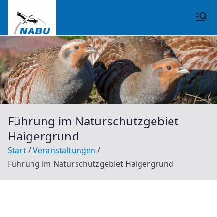
Zum
Inhalt
NABU
springen
Großrinderfeld
Führung im Naturschutzgebiet
Haigergrund
Start
Veranstaltungen
Führung im Naturschutzgebiet Haigergrund