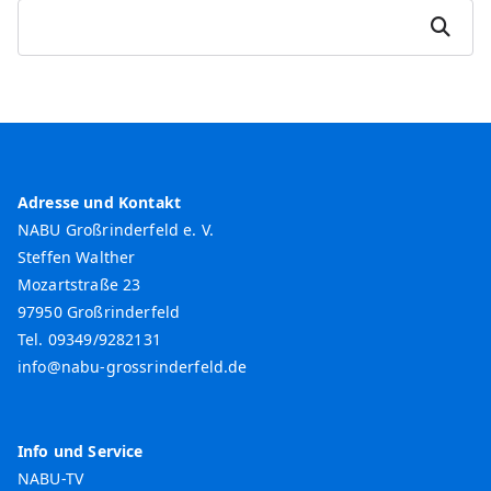
S
Suchen
u
c
h
e
n
Adresse und Kontakt
NABU Großrinderfeld e. V.
Steffen Walther
Mozartstraße 23
97950 Großrinderfeld
Tel. 09349/9282131
info@nabu-grossrinderfeld.de
Info und Service
NABU-TV