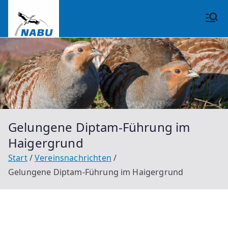
Zum
Inhalt
NABU
springen
Großrinderfeld
Gelungene Diptam-Führung im
Haigergrund
Start
Vereinsnachrichten
Gelungene Diptam-Führung im Haigergrund