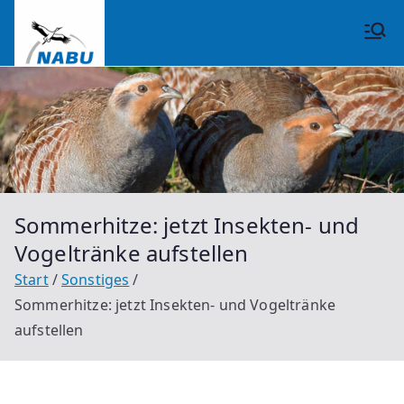
Zum
Inhalt
NABU
springen
Großrinderfeld
Sommerhitze: jetzt Insekten- und
Vogeltränke aufstellen
Start
Sonstiges
Sommerhitze: jetzt Insekten- und Vogeltränke
aufstellen