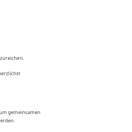
nzureichen.
erzlichst
 zum gemeinsamen
werden.