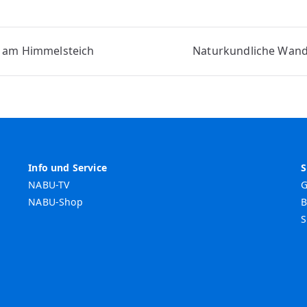
vigation
n am Himmelsteich
Naturkundliche Wand
Info und Service
S
NABU-TV
G
NABU-Shop
B
S